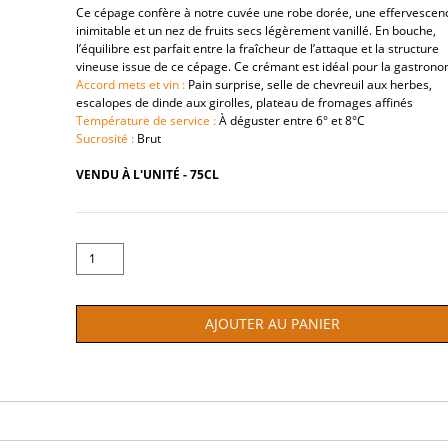
Ce cépage confère à notre cuvée une robe dorée, une effervescen
inimitable et un nez de fruits secs légèrement vanillé. En bouche,
l’équilibre est parfait entre la fraîcheur de l’attaque et la structure
vineuse issue de ce cépage. Ce crémant est idéal pour la gastrono
Accord mets et vin :
Pain surprise, selle de chevreuil aux herbes,
escalopes de dinde aux girolles, plateau de fromages affinés
Température de service :
À déguster entre 6° et 8°C
Sucrosité :
Brut
VENDU À L'UNITÉ - 75CL
AJOUTER AU PANIER