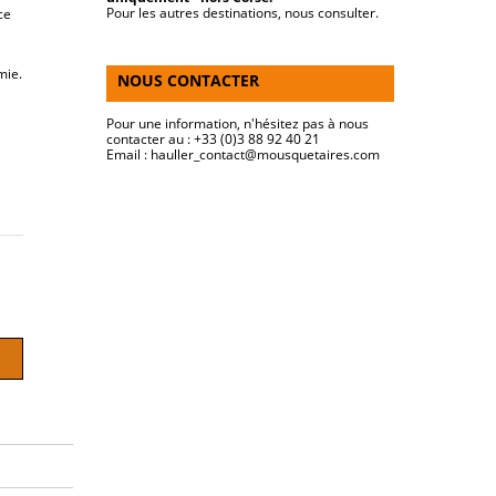
Pour les autres destinations, nous consulter.
ce
mie.
NOUS CONTACTER
Pour une information, n'hésitez pas à nous
contacter au : +33 (0)3 88 92 40 21
Email :
moc.seriateuqsuom@tcatnoc_relluah