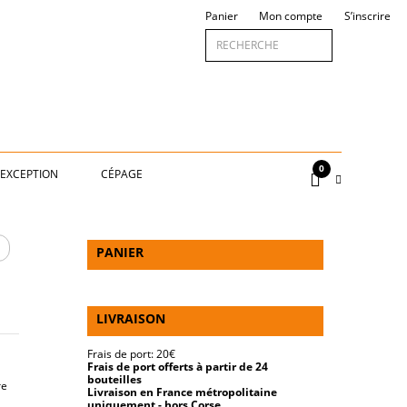
Panier
Mon compte
S’inscrire
0
’EXCEPTION
CÉPAGE
va
PANIER
LIVRAISON
Frais de port: 20€
Frais de port offerts à partir de 24
bouteilles
re
Livraison en France métropolitaine
uniquement - hors Corse.